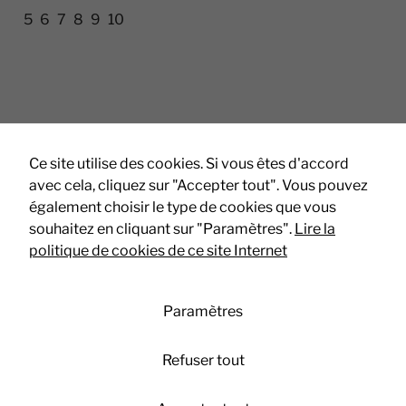
en fonction
5
6
7
8
9
10
de la manière
dont le site
Web est
utilisé.
Experience
Afin que notre
Ce site utilise des cookies. Si vous êtes d'accord
* : Champs obligatoires
site Web
avec cela, cliquez sur "Accepter tout". Vous pouvez
fonctionne au
également choisir le type de cookies que vous
mieux lors de
souhaitez en cliquant sur "Paramètres".
Lire la
votre visite. Si
vous refusez
politique de cookies de ce site Internet
ces cookies,
certaines
fonctionnalités
Paramètres
disparaîtront
du site.
Refuser tout
Marketing
Mentions légales
-
Politique de confidentialité
-
Politique