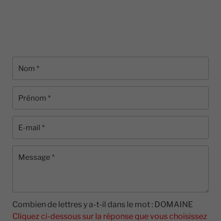
Nécessaires
Ces cookies ne
sont pas
facultatifs. Ils
sont
nécessaires au
fonctionnement
du site Web.
Statistiques
Afin que nous
puissions
améliorer la
fonctionnalité
Combien de lettres y a-t-il dans le mot : DOMAINE
et la structure
Cliquez ci-dessous sur la réponse que vous choisissez
du site Web,