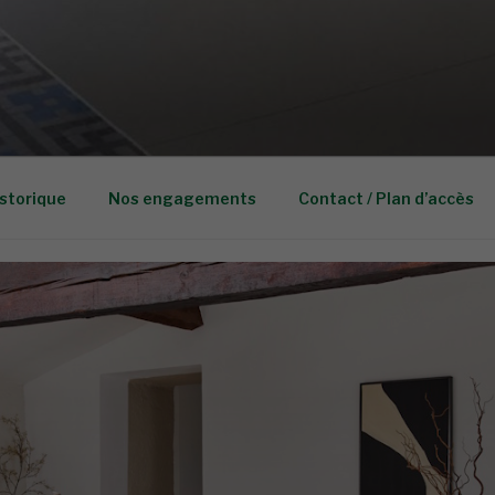
L
storique
Nos engagements
Contact / Plan d’accès