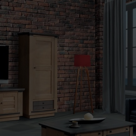
du site Web.
Statistiques
Afin que nous
puissions
améliorer la
fonctionnalité
et la structure
du site Web,
en fonction
de la manière
dont le site
Web est
utilisé.
Experience
Afin que notre
site Web
fonctionne au
mieux lors de