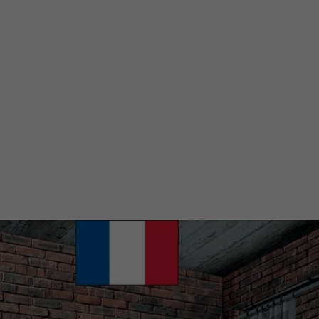
Nécessaires
Ces cookies ne
sont pas
facultatifs. Ils
sont
nécessaires au
fonctionnement