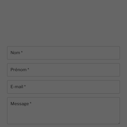
Nécessaires
Ces cookies ne
sont pas
facultatifs. Ils
sont
nécessaires au
fonctionnement
du site Web.
Statistiques
Afin que nous
puissions
améliorer la
fonctionnalité