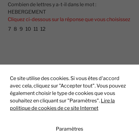
et la structure
Combien de lettres y a-t-il dans le mot :
du site Web,
HEBERGEMENT
en fonction
Cliquez ci-dessous sur la réponse que vous choisissez
de la manière
dont le site
7
8
9
10
11
12
Web est
utilisé.
Experience
Afin que notre
site Web
fonctionne au
Ce site utilise des cookies. Si vous êtes d'accord
* : Champs obligatoires
mieux lors de
avec cela, cliquez sur "Accepter tout". Vous pouvez
votre visite. Si
également choisir le type de cookies que vous
vous refusez
souhaitez en cliquant sur "Paramètres".
Lire la
ces cookies,
certaines
politique de cookies de ce site Internet
fonctionnalités
disparaîtront
du site.
Paramètres